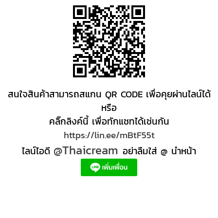
สนใจสินค้าสามารถสแกน QR CODE เพื่อคุยผ่านไลน์ได้
หรือ
คลิ๊กลิงค์นี้ เพื่อทักแชทได้เช่นกัน
https://lin.ee/mBtF55t
@Thaicream
ไลน์ไอดี
อย่าลืมใส่ @ นำหน้า
ผลิตภัณฑ์สปา Spa product ครีมสปา +ผลิต +สปา +ผลิต +สครับ สปา
สครับขัดผิว สครับผิว
+ราคาส่ง +สินค้า +สปา ผลิตภัณฑ์นวด น้ำมันนวดสปา +ผลิต +น้ำมันนวด +สครับขัดผิว +ขายส่ง
ผลิตภัณฑ์ สปา รับผลิตสครับขัดผิว ร้านขายผลิตภัณฑ์สปาภูเก็ต ผลิตภัณฑ์สปาไทย สินค้าส
ปา ผลิตภัณฑ์สปาออแกนิค ผลิตภัณฑ์สปาเชียงใหม่ ผลิตสปา รับผลิตสินค้าสปา สมุนไพรติด