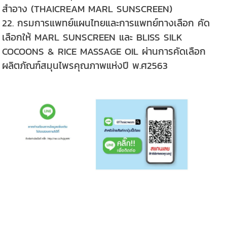
สำอาง (THAICREAM MARL SUNSCREEN)
22. กรมการแพทย์แผนไทยและการแพทย์ทางเลือก คัด
เลือกให้ MARL SUNSCREEN และ BLISS SILK
COCOONS & RICE MASSAGE OIL ผ่านการคัดเลือก
ผลิตภัณฑ์สมุนไพรคุณภาพแห่งปี พ.ศ2563
ผลิตภัณฑ์สปา ##สครับ ##ครีมสปา ##สินค้า สปา ##สปา ราคาส่ง
##ผลิตภัณฑ์นวด ##น้ำมันนวดสปา ##สครับขัดผิว ##สินค้า สปาราคาส่ง
##เกลือขัด ##โลชั่น ##ครีมบำรุงผิว ##น้ำมันนวดตัว ##มาส์คโคลน ##พอก
ตัว ##พอกผิวกาย