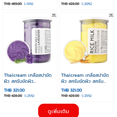
MOUSSE BODY SCRUB
ครีม Lavender Shower &
THB 469.00
(-13%)
THB 428.00
(-20%)
1000 กรัม
Salt Body Scrub
Thaicream เกลือสปาขัด
Thaicream เกลือสปาขัด
ผิว สครับขัดผิว
ผิว สครับขัดผิว สครับ
ลาเวนเดอร์ Smooth Salt
เกลือ กลิ่น นมข้าว ไทย
THB 321.00
THB 321.00
Body Scrub Lavender
ครีม Rice Milk Smooth
THB 428.00
(-25%)
THB 428.00
(-25%)
Scent 1 กิโล
Salt Body Scrub
ดูเพิ่มเติม