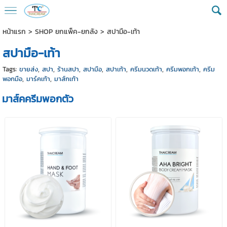
หน้าแรก
>
SHOP ยกแพ็ค-ยกลัง
>
สปามือ-เท้า
สปามือ-เท้า
Tags:
ขายส่ง
,
สปา
,
ร้านสปา
,
สปามือ
,
สปาเท้า
,
ครีมนวดเท้า
,
ครีมพอกเท้า
,
ครีม
พอกมือ
,
มาร์คเท้า
,
มาส์กเท้า
มาส์คครีมพอกตัว